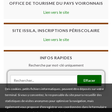
OFFICE DE TOURISME DU PAYS VOIRONNAIS
Lien vers le site
SITE ISSILA, INSCRIPTIONS PÉRISCOLAIRE
Lien vers le site
INFOS RAPIDES
Recherche par mot-clé uniquement
Effacer
Des cookies, petits fichiers informatiques, peuvent être déposés sur votre
terminal. Si vous y consentez, le responsable du site pourra recueillir des
statistiques de visites anonymes pour optimiser la navigation, mais
également vous proposer d'enregistrer vos coordonnées dans le formulaire