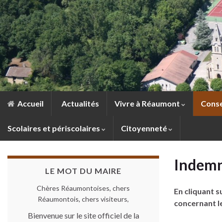
Accueil
Actualités
Vivre à Réaumont
Conse
Scolaires et périscolaires
Citoyenneté
Indemn
LE MOT DU MAIRE
Chères Réaumontoises, chers
En cliquant s
Réaumontois, chers visiteurs,
concernant l
Bienvenue sur le site officiel de la