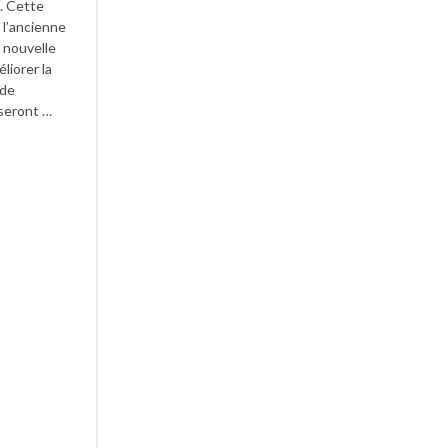
e. Cette
 l’ancienne
 nouvelle
liorer la
 de
 seront …