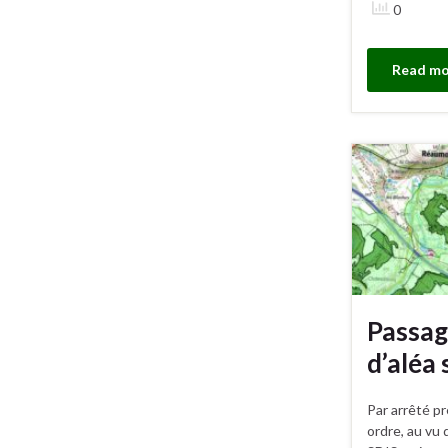
0
Read mo
Passag
d’aléa
Par arrêté pr
ordre, au vu 