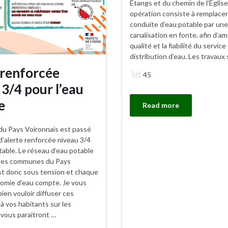
Étangs et du chemin de l’Églis
opération consiste à remplacer
conduite d’eau potable par une
canalisation en fonte, afin d’amé
qualité et la fiabilité du service
distribution d’eau. Les travaux
 renforcée
45
 3/4 pour l’eau
e
Read more
 du Pays Voironnais est passé
d’alerte renforcée niveau 3/4
table. Le réseau d’eau potable
 les communes du Pays
st donc sous tension et chaque
omie d’eau compte. Je vous
ien vouloir diffuser ces
à vos habitants sur les
 vous paraitront …