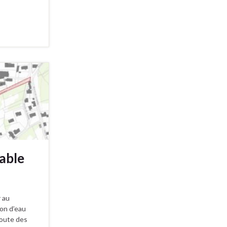
able
 au
ion d’eau
route des