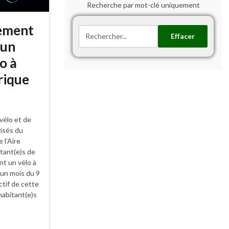
Recherche par mot-clé uniquement
tement
Effacer
’un
o à
rique
vélo et de
isés du
 l’Aire
tant(e)s de
t un vélo à
 un mois du 9
ctif de cette
habitant(e)s