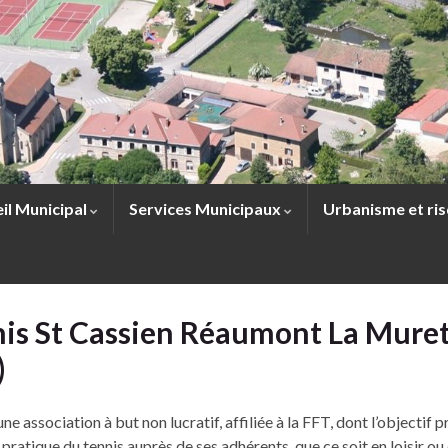
il Municipal
Services Municipaux
Urbanisme et ri
nis St Cassien Réaumont La Mure
)
 association à but non lucratif, affiliée à la FFT, dont l’objectif p
pratique du tennis auprès de ses adhérents, que ce soit en loisir ou