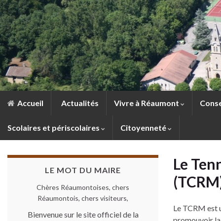
Accueil
Actualités
Vivre à Réaumont
Conse
Scolaires et périscolaires
Citoyenneté
Le Ten
LE MOT DU MAIRE
(TCRM
Chères Réaumontoises, chers
Réaumontois, chers visiteurs,
Le TCRM est une
Bienvenue sur le site officiel de la
promouvoir la 