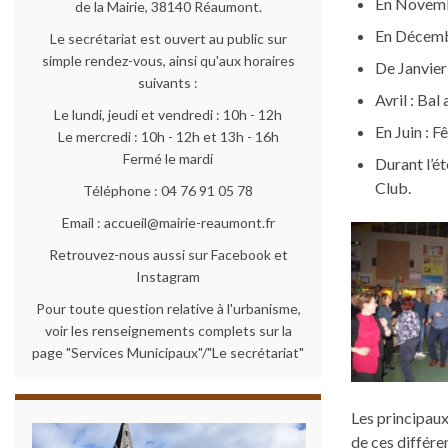
En Novembr
de la Mairie, 38140 Réaumont.
En Décembr
Le secrétariat est ouvert au public sur
simple rendez-vous, ainsi qu'aux horaires
De Janvier
suivants :
Avril : Bal
Le lundi, jeudi et vendredi : 10h - 12h
En Juin : F
Le mercredi : 10h - 12h et 13h - 16h
Fermé le mardi
Durant l’ét
Club.
Téléphone : 04 76 91 05 78
Email : accueil@mairie-reaumont.fr
Retrouvez-nous aussi sur Facebook et
Instagram
Pour toute question relative à l'urbanisme,
voir les renseignements complets sur la
page "Services Municipaux"/"Le secrétariat"
Les principau
de ces différe