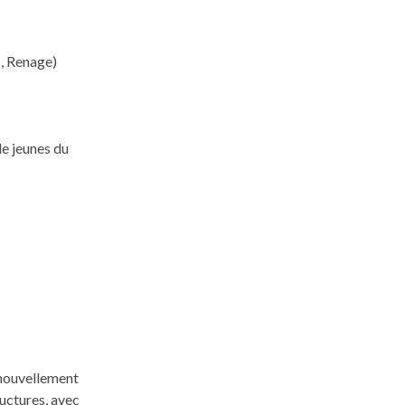
s, Renage)
de jeunes du
enouvellement
ructures, avec