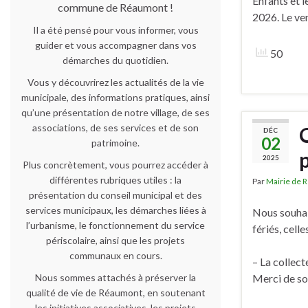
Enfants et 
commune de Réaumont !
2026. Le ve
Il a été pensé pour vous informer, vous
guider et vous accompagner dans vos
50
démarches du quotidien.
Vous y découvrirez les actualités de la vie
municipale, des informations pratiques, ainsi
qu’une présentation de notre village, de ses
associations, de ses services et de son
DÉC
02
patrimoine.
p
2025
Plus concrètement, vous pourrez accéder à
différentes rubriques utiles : la
Par
Mairie de 
présentation du conseil municipal et des
services municipaux, les démarches liées à
Nous souhai
l’urbanisme, le fonctionnement du service
fériés, cell
périscolaire, ainsi que les projets
communaux en cours.
– La collec
Nous sommes attachés à préserver la
Merci de so
qualité de vie de Réaumont, en soutenant
les initiatives associatives, les projets