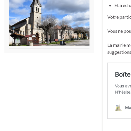
Et à éch
Votre parti
Vous ne pouv
La mairie m
suggestions