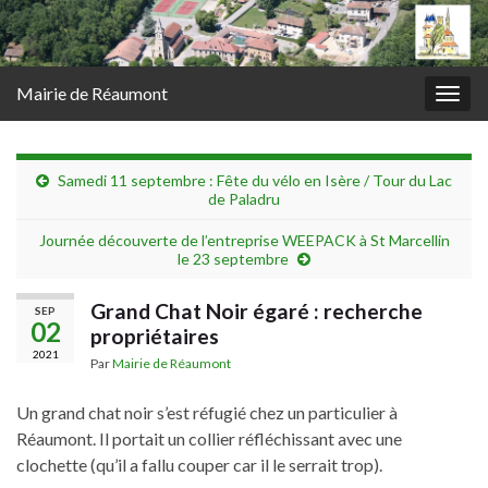
Mairie de Réaumont
Togg
navig
Samedi 11 septembre : Fête du vélo en Isère / Tour du Lac
de Paladru
Journée découverte de l’entreprise WEEPACK à St Marcellin
le 23 septembre
Grand Chat Noir égaré : recherche
SEP
02
propriétaires
2021
Par
Mairie de Réaumont
Un grand chat noir s’est réfugié chez un particulier à
Réaumont. Il portait un collier réfléchissant avec une
clochette (qu’il a fallu couper car il le serrait trop).